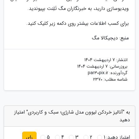
ویدیوسازی دارید، به خبرنگاران مگ تَلِنت بپیوندید.
برای کسب اطلاعات بیشتر روی دکمه زیر کلیک کنید.
منبع: دیجیکالا مگ
انتشار:
7 اردیبهشت 1404
بروزرسانی:
7 اردیبهشت 1404
گردآورنده:
par30pix.ir
شناسه مطلب: 2370
به "آنالیز خردکن لیوون مدل شارژی؛ سبک و کاربردی" امتیاز
دهید
امتیاز دهید:
1
2
3
4
5
رای