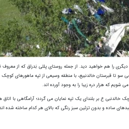
دیگری را هم خواهید دید. از جمله روستای یِللی بَدراق که از معروف 
. در 6 کیلومتر فاصله گچی سو تا قبرستان خالدنبیع، با منطقه وسیعی از تپه ماهورهای کوچک
ی شویم که هزار دره زیبا را به وجود آورده اند.
رود، آرامگاه کوچک خالدنبی ع بر بلندای یک تپه نمایان می گردد؛ آرامگاهی با اتاق 
 گنبدهای ساده و بدون تزئین سبز رنگی که بالای هر کدام ساخته شده اند