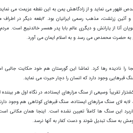
 تولد حضرت محمدص ظهور می نماید و از زادگاهش یمن به این نقطه عزیمت می نماید
موقع در ایران، خسرو انوشیروان حکومت می کرد و آئین زرتشت، مذهب رسمی ایرانیان بود. 2بقعه دی
ان آتا از یارانش و دیگری عالم بابا پدر همسر خالدنبیع است. مردم 
یری به حضرت محمدص می رسد و به اسلام ایمان می آورد.
نجا را نادیده رها کرد. تماشا این گورستان هم خود حکایت جالبی ا
نگ قبرهایی وجود دارد که انسان را دچار حیرت می نماید.
زار تقریباً وسیعی از سنگ مزارهای ایستاده، در نگاه اول هر بیننده ا
لابه لای سنگ مزارهای ایستاده، سنگ قبرهای کوتاهی هم وجود دارند
اربرد این سنگ ها کاملاً تعیین نشده است. اینجا همان مکانی است
قومش به سنگ تبدیل شوند و دست کفار به آنها نرسد.