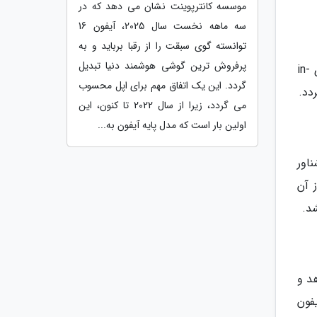
موسسه کانترپوینت نشان می دهد که در
سه ماهه نخست سال 2025، آیفون 16
توانسته گوی سبقت را از رقبا برباید و به
پرفروش ترین گوشی هوشمند دنیا تبدیل
گوشی های اولیه مجهز به نمایشگرهای خازنی از یک لایه حساس به فشار جداگانه بهره می بردند. اما به لطف تکنولوژی in-
گردد. این یک اتفاق مهم برای اپل محسوب
می گردد، زیرا از سال 2022 تا کنون، این
اولین بار است که مدل پایه آیفون به...
اور
ز آن
د.
 بدهد و
فون