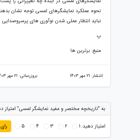
نمایشگرهای لمسی در آینده چه تغییراتی را پشت
نحوه عملکرد نمایشگرهای لمسی توجه نشان بدهند،
نباید انتظار عملی شدن نوآوری های پرسروصدایی را
پ
منبع: برترین ها
انتشار:
21 مهر 1403
بروزرسانی:
21 مهر 1403
به "تاریخچه مختصر و مفید نمایشگر لمسی" امتیاز د
امتیاز دهید:
1
2
3
4
5
رای