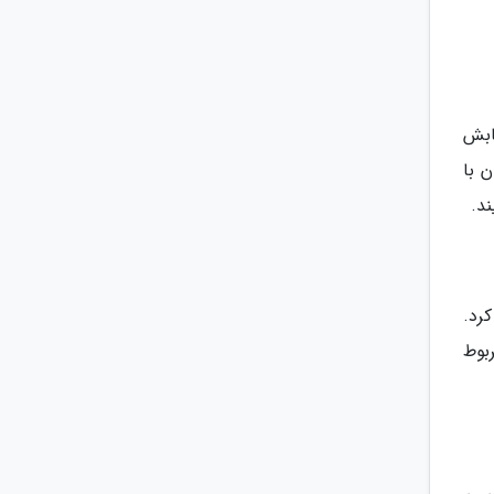
بر تابش
 با
د.
 کرد.
بوط