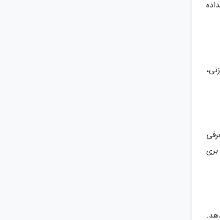
ن نداده
نی،
ک بری برای این موضوع، فناوری SurePress را معرفی
 بری
دهد.