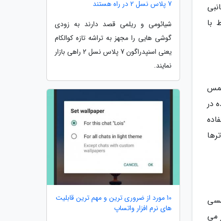
7 پلاس نسل 2 در راه هستند
 به عنوان وسیله جانبی
ط با
شیائومی و ریلمی قصد دارند به زودی
گوشی هایی را مجهز به تراشه تازه کوالکام
یعنی اسنپدراگون 7 پلاس نسل 2 راهی بازار
نمایند.
 لمس
 در
م لمسی به نام N1 ساخت شرکت Neonode در سال 2003 استفاده
رها
10 مورد از ضروری ترین و مهم ترین قابلیت
ر لمسی
های نرم افزار واتساپ
ر می