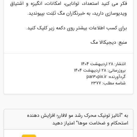
فکر می کنید استعداد، توانایی، امکانات، انگیزه و اشتیاق
ویدیوسازی دارید، به خبرنگاران مگ تَلِنت بپیوندید.
برای کسب اطلاعات بیشتر روی دکمه زیر کلیک کنید.
منبع: دیجیکالا مگ
انتشار:
28 اردیبهشت 1404
بروزرسانی:
28 اردیبهشت 1404
گردآورنده:
par30pix.ir
شناسه مطلب: 2377
به "آنالیز تونیک محرک رشد مو لافارر؛ افزایش دهنده
استحکام و ضخامت موها" امتیاز دهید