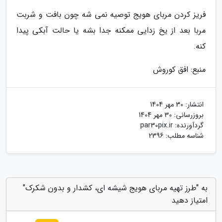
فریز کردن مربای هویج توصیه نمی شه چون بافت و شربت
مربا بعد از یخ زدایی ممکنه جدا بشه یا حالت آبکی پیدا
کنه.
منبع: افق کوروش
انتشار:
30 مهر 1404
بروزرسانی:
30 مهر 1404
گردآورنده:
par30pix.ir
شناسه مطلب: 2396
به "طرز تهیه مربای هویج شیشه ای، کشدار و بدون شکرک"
امتیاز دهید