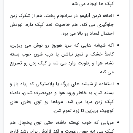
کپک ها ایجاد می شه.
اضافه کردن آبلیمو در سرانجام پخت، هم از شکرک زدن
جلوگیری می کنه، هم خاصیت ضد کپک داره. نبودش
احتمال فساد رو بالا می بره.
اگه شیشه هایی که مربا هویج رو توش می ریزین،
کاملاً خشک و تمیز نباشن یا درب شون خوب بسته
نشه، هوا و رطوبت وارد می شه و کپک زدن رو تسریع
می کنه.
استفاده از شیشه های بزرگ یا پلاستیکی که زیاد باز و
بسته شن، به خاطر ورود هوا و دیرمصرف شدن، باعث
کپک زدن مربا می شه. مرباها رو توی بطری های
کوچیک بریزین تا زود تموم شن.
مربایی که خوب نپخته باشه، حتی توی یخچال هم
کپک می زنه چون رطوبت و قند آزادش برای رشد قارچ