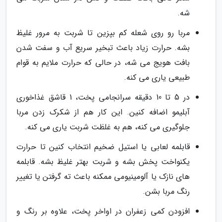
شه.
مربا رو روی شعله کم بپزین تا شربت به مرور غلیظ
بشه. حرارت زیاد باعث تبخیر سریع آب و سفت شدن
بافت هویج می شه، در حالی که حرارت ملایم به قوام
طبیعی یاری می کنه.
در 5 تا 10 دقیقه سرانجامی پخت، 1 قاشق غذاخوری
آبلیمو اضافه کنین. این کار هم از شکرک زدن مربا
جلوگیری می کنه، هم به غلظت شربت یاری می کنه.
قابلمه لعابی یا استیل ضخیم انتخاب کنین تا حرارت
یکنواخت پخش بشه و شربت بهتر غلیظ بشه. قابلمه
های نازک یا آلومینیومی ممکنه باعث ته گرفتن یا تغییر
رنگ مربا بشن.
افزودن کمی زعفران در اواخر پخت، علاوه بر رنگ و