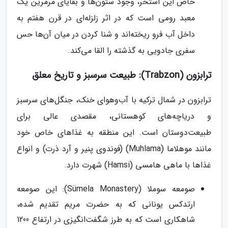
خاص این استخر، وجود ستون‌ها و بقایای مرمرین یک
معبد رومی است که در اثر زلزله‌ای در قرن هفتم به
داخل آب فرو ریخته‌اند و شنا کردن در میان آن‌ها حس
سفری جادویی به گذشته را القا می‌کند.
ترابزون (Trabzon): طبیعت سرسبز و تاریخ معلق
ترابزون در شمال ترکیه با آب‌وهوای خنک، جنگل‌های سرسبز
و دریاچه‌های کوهستانی، مقصدی عالی برای
طبیعت‌دوستان است. این منطقه به غذاهای خاص خود
مانند موهلاما (Muhlama) (فوندوی پنیر و آرد ذرت) و انواع
غذاها با ماهی هامسی (Hamsi) شهرت دارد.
صومعه سوملا (Sümela Monastery): این صومعه
ارتدکس یونانی که به حضرت مریم تقدیم شده،
شاهکاری است که به طرز شگفت‌انگیزی در ارتفاع 1200