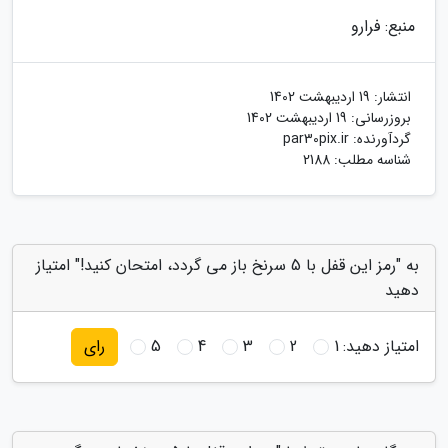
منبع: فرارو
انتشار:
19 اردیبهشت 1402
بروزرسانی:
19 اردیبهشت 1402
گردآورنده:
par30pix.ir
شناسه مطلب: 2188
به "رمز این قفل با 5 سرنخ باز می گردد، امتحان کنید!" امتیاز
دهید
امتیاز دهید:
1
2
3
4
5
رای