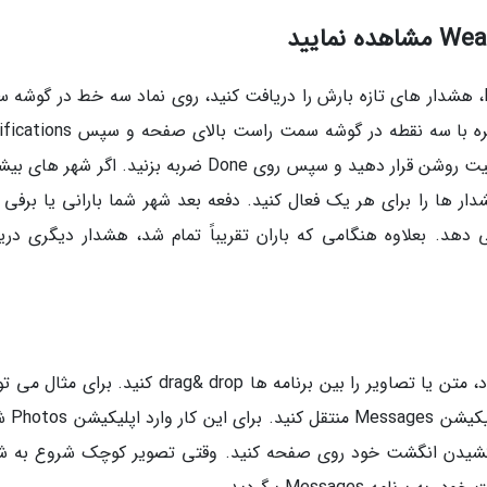
می توانید با استفاده از برنامه Weather در IOS 15، هشدار های تازه بارش را دریافت کنید، روی نماد سه خط در گو
راست پایین صفحه ضربه بزنید. بعد روی نماد دایره با سه نقطه در گوشه سمت راست
ضربه بزنید. سوئیچ کنار My Location را روی موقعیت روشن قرار دهید و سپس روی Done ضربه بزنید. اگر ش
دار ها را برای هر یک فعال کنید. دفعه بعد شهر شما بارانی یا برفی 
دهد. بعلاوه هنگامی که باران تقریباً تمام شد، هشدار دیگری دری
IPad مدت هاست که به شما امکان می دهد اسناد، متن یا تصاویر را بین برنامه ها drag& drop کنید. بر
عکس مورد نظر خود را از اپلیکیش
کشیدن انگشت خود روی صفحه کنید. وقتی تصویر کوچک شروع به شن