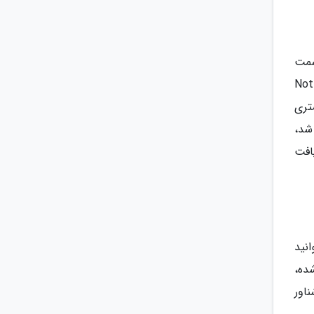
شه سمت
 بالای صفحه و سپس Notifications
هر های بیشتری
شد،
افت
ای مثال می توانید
ن Photos به اپلیکیشن Messages منتقل کنید. برای این کار وارد اپلیکیشن Photos شده،
اور