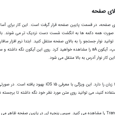
ی بالای صفحه، در قسمت پایین صفحه قرار گرفت است. این کار برای آسا
ن صورت همه دکمه ها به انگشت شست دست نزدیک تر می شوند. با 
نید نوار جستجو را به بالای صفحه منتقل کنید. ابتدا نرم افزار سافار
روی دستگاه خود باز کنید. در گوشه پایین سمت چپ، آیکون aA را مشاهده خواهید کرد. روی این آیکون نگه داشت
اپلیکیشن Translate در iOS 14، امکان ترجمه به 11 زبان را دارد. این ویژگی با معرفی iOS 15 بهبود یافته ا
یشن Translate جداگانه ای استفاده کنید، می توانید روی متن مورد نظر خود نگه داشته تا برجسته
اگر روی فلش سمت راست ضربه بزنید، گزینه Translate را مشاهده می کنید. سپس پنجره ای در پایین صفحه ظاهر 