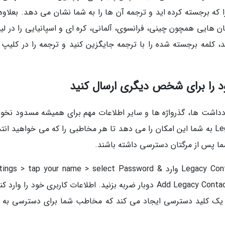
ا که برجسته کرده اید و ترجمه آن ها را به شما نشان می دهد. بعلاوه
بان هایی همچون چینی، فرانسوی، آلمانی، کره ای و اسپانیایی را در ل
کلمه برجسته شده را با ترجمه جایگزین کنید و ترجمه را در کلیپ ب
داشت ها، گذرواژه ها و سایر اطلاعات مهم برای همیشه مسدود نخوا
شد. یک ویژگی تازه در IOS 15 بنام Legacy Contact به شما این امکان را می دهد تا هر مخاطبی را که می خواهید 
به گزارش خبرنگاران، برای فعال کردن ویژگی Legacy Contact وارد gs > tap your name > select Password
Security > Legacy Contact شوید. سپس روی Add Legacy Contact دوبار ضربه بزنید. اطلاعات کاربری خود را وا
 یک کلید دسترسی ایجاد می کند که مخاطب شما برای دسترسی به د