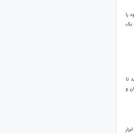
 را
 یک
 بکشید تا
سرعت شاتر، مکان و
شما می توانستید میزان فونت در سراسر سیستم را متناسب با اولویت خود تغییر دهید. iOS 15، ابزار