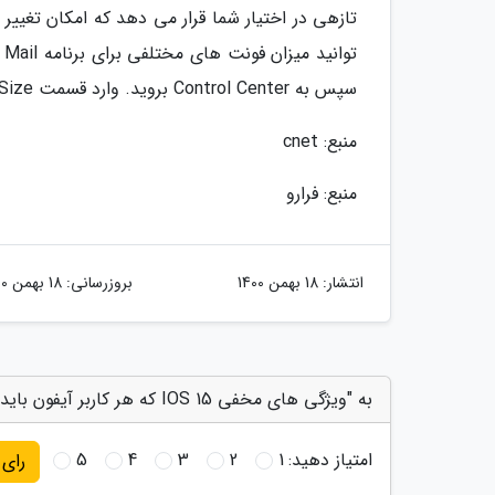
تازهی در اختیار شما قرار می دهد که امکان تغییر
سپس به Control Center بروید. وارد قسمت Text Size شده و سایز فونت برنامه مورد نظر خود را تغییر دهید.
منبع: cnet
منبع: فرارو
انتشار:
18 بهمن 1400
بروزرسانی:
18 بهمن 1400
به "ویژگی های مخفی IOS 15 که هر کاربر آیفون باید بداند!" امتیاز دهید
امتیاز دهید:
1
2
3
4
5
رای