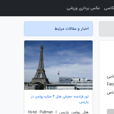
کاسی
عکس برداری ورزشی
اخبار و مقالات مرتبط
د را بروزرسانی کرده اید، احتمالا با ویژگی SharePlay آشنایی
 دهید و با دوستان و خانواده از طریق FaceTime
 خاص
تور فرانسه: معرفی هتل 4 ستاره پولمن در
پاریس
هتل پولمن پاریس | Hotel Pullman