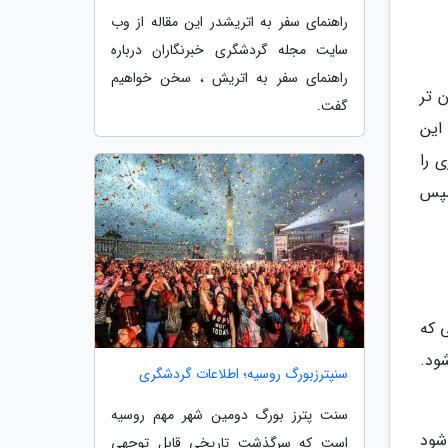
راهنمای سفر به اتریشدر این مقاله از وب
سایت مجله گردشگری خبرنگاران درباره
راهنمای سفر به اتریش ، سخن خواهیم
ن تر
گفت.
این
ی را
ه و سپس
ست. در صورتی که
 شود.
سنپترزبورگ روسیه؛ اطلاعات گردشگری
سنت پترز بورگ دومین شهر مهم روسیه
می شود
است که سرگذشت تاریخی قابل توجهی