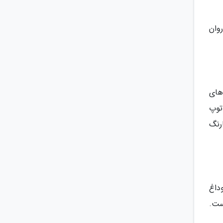
وان
 های
توپ
رنگ
داغ
ه است.