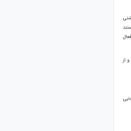
شتی
ی هستند
فعال
و از
ایی