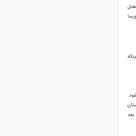
هتل
H) هتل سه ستاره بورسا
نکه
ود.
تان
بعد