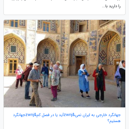
را دارید با...
جهانگرد خارجی به ایران نمی&zwnjآید یا در فصل کم&zwnjجهانگرد
هستیم؟