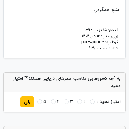
منبع: همگردی
انتشار:
15 بهمن 1398
بروزرسانی:
12 دی 1404
گردآورنده:
par30pix.ir
شناسه مطلب: 639
به "چه کشورهایی مناسب سفرهای دریایی هستند؟" امتیاز
دهید
امتیاز دهید:
1
2
3
4
5
رای