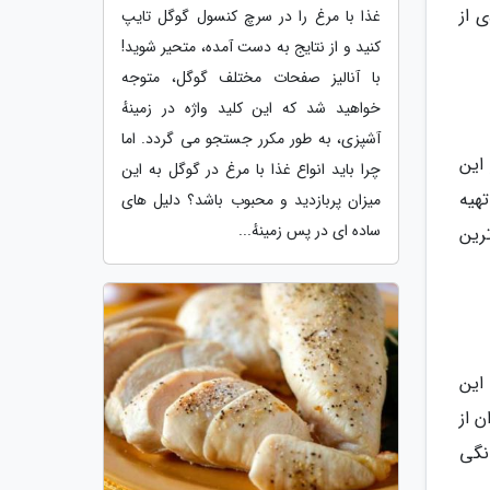
 از
غذا با مرغ را در سرچ کنسول گوگل تایپ
کنید و از نتایج به دست آمده، متحیر شوید!
با آنالیز صفحات مختلف گوگل، متوجه
خواهید شد که این کلید واژه در زمینهٔ
آشپزی، به طور مکرر جستجو می گردد. اما
عنای 7 دریا است. در این
چرا باید انواع غذا با مرغ در گوگل به این
هیه
میزان پربازدید و محبوب باشد؟ دلیل های
ساده ای در پس زمینهٔ...
رین
، سر زدن به رستوران Alla Ki Alla است. این
ستوران از
نگی