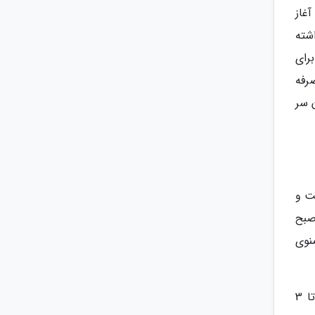
آغاز
شته
برای
رفه
ین رستوران سر
ست و
صبح
نوی
قیمت های رستوران بسیار مناسب است. از دوشنبه تا آدینه از ساعت 7 صبح تا 9 شب، شنبه ها از ساعت 8 صبح تا 3