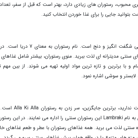
ی محبوب، رستوران های زیادی دارد، بهتر است که قبل از سفر، تعدادی
ت بتوانید جایی را برای غذا خوردن انتخاب کنید.
رستوران 7 Thalasses یک رستوران عالی با فضایی شگفت انگیز و دنج است. نام رستوران به م
ای سنتی مدیترانه ای لذت ببرید. منوی رستوران، بیشتر شامل غذاهای ت
و با برترین و تازه ترین مواد اولیه تهیه می شوند. از بین مهم ت
لابستر و سوشی اشاره نمود.
اگر زندگی شبانه مدرن و پرهیجان جزیره را دوست ندارید، برترین جایگزین
رستوران از سال 1980 فعالیت می نماید. خانواده ای به نام Lambraki این رستوران سنتی را اداره می نمایند. در این ر
 سنتی لذت می برید. همه غذاهای رستوران با عطر و طعم غذاهای خا
غذا، مزه های متنوع یا در واقع همان پیش غذاهای سنتی سرو می گردد.