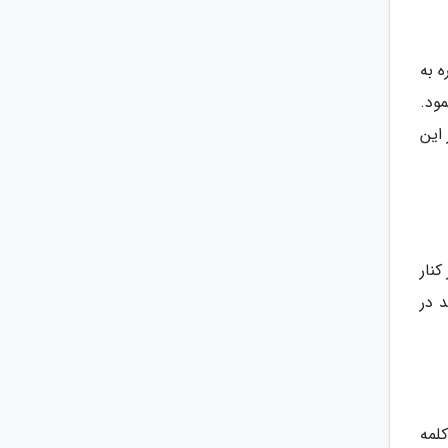
ه به
ود.
 این
نار
 در
کلمه