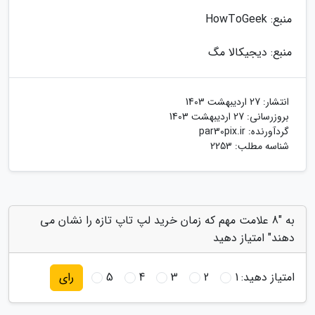
منبع: HowToGeek
منبع: دیجیکالا مگ
انتشار:
27 اردیبهشت 1403
بروزرسانی:
27 اردیبهشت 1403
گردآورنده:
par30pix.ir
شناسه مطلب: 2253
به "8 علامت مهم که زمان خرید لپ تاپ تازه را نشان می
دهند" امتیاز دهید
امتیاز دهید:
1
2
3
4
5
رای