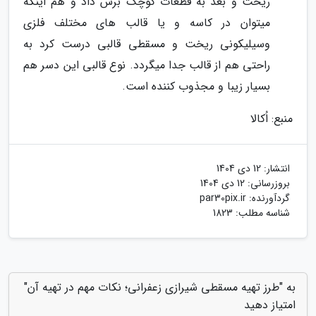
ریخت و بعد به قطعات کوچک برش داد و هم اینکه
میتوان در کاسه و یا قالب های مختلف فلزی
وسیلیکونی ریخت و مسقطی قالبی درست کرد به
راحتی هم از قالب جدا میگردد. نوع قالبی این دسر هم
بسیار زیبا و مجذوب کننده است.
منبع: اُکالا
انتشار:
12 دی 1404
بروزرسانی:
12 دی 1404
گردآورنده:
par30pix.ir
شناسه مطلب: 1823
به "طرز تهیه مسقطی شیرازی زعفرانی؛ نکات مهم در تهیه آن"
امتیاز دهید