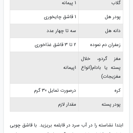
گلاب
1 پیمانه
پودر هل
1 قاشق چایخوری
دانه هل
سه تا چهار عدد
زعفران دم نموده
2 تا 3 قاشق غذاخوری
مغز گردو، خلال
پسته یا بادام(انواع
1پیمانه
مغزیجات)
کره
درصورت تمایل 30 گرم
پودر پسته
مقدار لازم
ابتدا نشاسته را در آب سرد در قابلمه بریزید. با قاشق چوبی