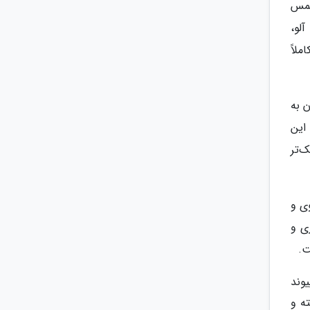
یسمس
لو،
ملاً
ن به
این
‌تر
وی و
ی و
ت.
وند
ه و