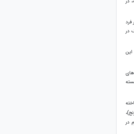
 در
فرد
 در
این
های
سته
اخته
ج)،
 در