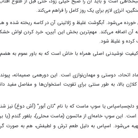
حگاهی است و باید آن را صبح خیلی زود، حتی قبل از طلوع آفتاب،
ن، انرژی لازم برای یک روز کامل را فراهم می‌کند.
خورده می‌شود. آبگوشت غلیظ و ژلاتینی آن در کاسه ریخته شده و هر 
به آن اضافه می‌کند. مهم‌ترین بخش این آیین، خرد کردن لواش خشک
 کرده و غلیظ شود.
اکیفیت نوشیدنی اصلی همراه با خاش است که به باور عموم به هضم 
د اتحاد، دوستی و مهمان‌نوازی است. این دورهمی صمیمانه، پیوند
لاژن بالا، به طور سنتی برای تقویت استخوان‌ها و مفاصل مفید دان
 ترش و دلچسباسپاس یا سوپ ماست که با نام "تان آبور" (آش دوغ) نیز شن
است. این سوپ خامه‌ای از ماتسون (ماست محلی)، بلغور گندم (یا برن
 تهیه می‌شود. اسپاس به دلیل طعم ترش و لطیفش، هم به صورت گرم