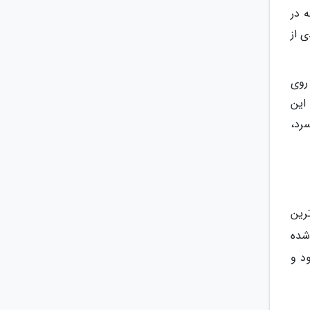
 در
مادی از
روی
 است. این
رد،
ترین
شده
د و