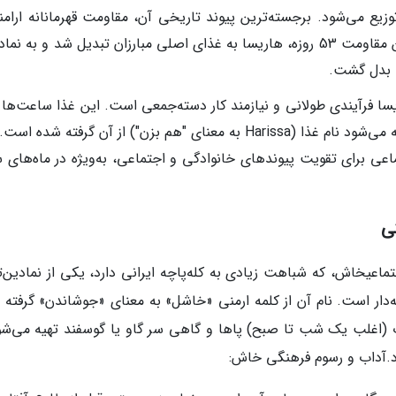
یع می‌شود. برجسته‌ترین پیوند تاریخی آن، مقاومت قهرمانانه ارامنه
کوه موسی داغ در سال 1915 است؛ در این مقاومت 53 روزه، هاریسا به غذای اصلی مبارزان تبدیل شد و به ن
ا بدل گشت.
 فرآیندی طولانی و نیازمند کار دسته‌جمعی است. این غذا ساعت‌ها 
آتش ملایم هم زده می‌شود-عملی که گفته می‌شود نام غذا (Harissa به معنای "هم بزن") از آن گرفته شده
اعی برای تقویت پیوندهای خانوادگی و اجتماعی، به‌ویژه در ماه‌های س
ی
یین اجتماعیخاش، که شباهت زیادی به کله‌پاچه ایرانی دارد، یکی از نمادین‌
دار است. نام آن از کلمه ارمنی «خاشل» به معنای «جوشاندن» گرفته 
ت (اغلب یک شب تا صبح) پاها و گاهی سر گاو یا گوسفند تهیه می‌شو
د.آداب و رسوم فرهنگی خاش: