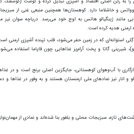
ری را به رکن اصلی اقتصاد و آشپزی تبدیل کرده و گوشت (گوسفند، گا
روواتس و خاشلاما دارد. کوهستان‌ها همچنین منبعی غنی از سبزیجا
 مانند ژینگیالو هاتس به اوج خود می‌رسد. دریاچه سوان نیز م
ه ارمنی هدیه کرده است.
تی (تونیر): تونیر (Tonir)، تنور گِلی استوانه‌ای که در زمین حفر می‌شود، قلب تپنده آشپزی ارمنی اس
)، شیرینی گاتا و پخت آرام‌پز غذاهایی چون قاپاما استفاده می‌شود
: بلغور (Dzavar) به دلیل سازگاری با آب‌وهوای کوهستانی، جایگزین اصلی برنج است و در غذ
لو و انار نیز نمادهای ملی ارمنستان هستند و به وفور در غذاها و دس
‌های تازه، سبزیجات محلی و بلغور بنا شده‌اند و نمادی از مهمان‌نوا